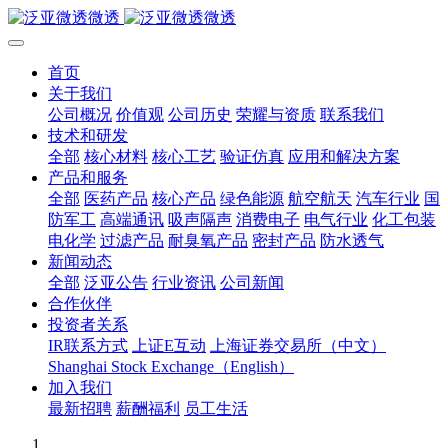
首页
关于我们
公司概况
价值观
公司历史
荣耀与资质
联系我们
技术和研发
全部
核心材料
核心工艺
验证仿真
应用和解决方案
产品和服务
全部
医药产品
核心产品
绿色能源
航空航天
汽车行业
国
防军工
高端通讯
吸声隔声
消费电子
电气行业
化工包装
电化学
过滤产品
耐臭氧产品
密封产品
防水透气
新闻动态
全部
泛亚公告
行业资讯
公司新闻
合作伙伴
投资者关系
IR联系方式
上证E互动
上海证券交易所（中文）
Shanghai Stock Exchange（English）
加入我们
最新招聘
薪酬福利
员工生活