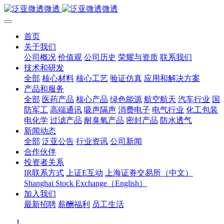
首页
关于我们
公司概况
价值观
公司历史
荣耀与资质
联系我们
技术和研发
全部
核心材料
核心工艺
验证仿真
应用和解决方案
产品和服务
全部
医药产品
核心产品
绿色能源
航空航天
汽车行业
国
防军工
高端通讯
吸声隔声
消费电子
电气行业
化工包装
电化学
过滤产品
耐臭氧产品
密封产品
防水透气
新闻动态
全部
泛亚公告
行业资讯
公司新闻
合作伙伴
投资者关系
IR联系方式
上证E互动
上海证券交易所（中文）
Shanghai Stock Exchange（English）
加入我们
最新招聘
薪酬福利
员工生活