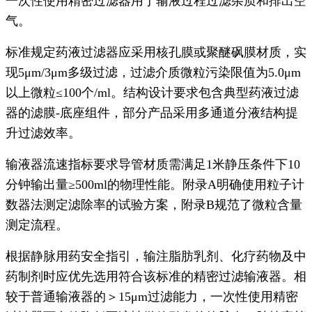
一次性使用精密过滤器用于输液过程过滤杂质和排出空
气。
标准规定药液过滤器应采用核孔膜或聚醚砜膜材质，实
现5μm/3μm多级过滤，过滤介质微粒污染限值为5.0μm
以上微粒≤100个/ml。结构设计要求包含典型药液过滤
器的滤膜-底座组件，部分产品采用多通道分液结构提
升过滤效率。
输液器流速指标要求导管材质需满足1米静压条件下10
分钟输出量≥500ml的物理性能。附录A明确使用粒子计
数器法测定滤除率的试验方案，附录B规范了微粒含量
测定流程。
根据静脉用药安全指引，输注脂肪乳剂、化疗药物及中
药制剂时应优先选用符合该标准的精密过滤输液器。相
较于普通输液器的＞15μm过滤能力，
一次性使用精密