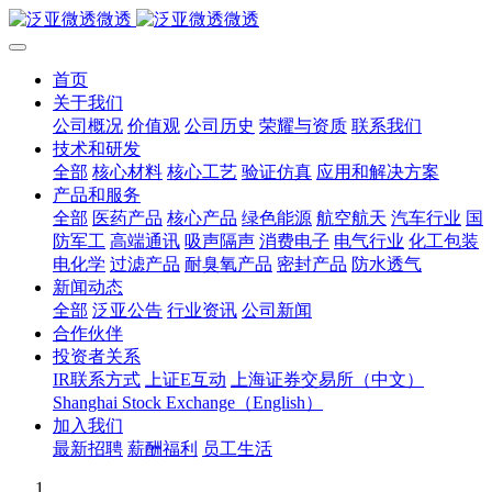
首页
关于我们
公司概况
价值观
公司历史
荣耀与资质
联系我们
技术和研发
全部
核心材料
核心工艺
验证仿真
应用和解决方案
产品和服务
全部
医药产品
核心产品
绿色能源
航空航天
汽车行业
国
防军工
高端通讯
吸声隔声
消费电子
电气行业
化工包装
电化学
过滤产品
耐臭氧产品
密封产品
防水透气
新闻动态
全部
泛亚公告
行业资讯
公司新闻
合作伙伴
投资者关系
IR联系方式
上证E互动
上海证券交易所（中文）
Shanghai Stock Exchange（English）
加入我们
最新招聘
薪酬福利
员工生活