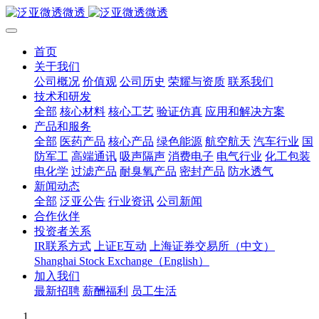
首页
关于我们
公司概况
价值观
公司历史
荣耀与资质
联系我们
技术和研发
全部
核心材料
核心工艺
验证仿真
应用和解决方案
产品和服务
全部
医药产品
核心产品
绿色能源
航空航天
汽车行业
国
防军工
高端通讯
吸声隔声
消费电子
电气行业
化工包装
电化学
过滤产品
耐臭氧产品
密封产品
防水透气
新闻动态
全部
泛亚公告
行业资讯
公司新闻
合作伙伴
投资者关系
IR联系方式
上证E互动
上海证券交易所（中文）
Shanghai Stock Exchange（English）
加入我们
最新招聘
薪酬福利
员工生活