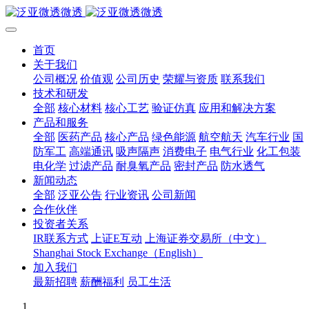
首页
关于我们
公司概况
价值观
公司历史
荣耀与资质
联系我们
技术和研发
全部
核心材料
核心工艺
验证仿真
应用和解决方案
产品和服务
全部
医药产品
核心产品
绿色能源
航空航天
汽车行业
国
防军工
高端通讯
吸声隔声
消费电子
电气行业
化工包装
电化学
过滤产品
耐臭氧产品
密封产品
防水透气
新闻动态
全部
泛亚公告
行业资讯
公司新闻
合作伙伴
投资者关系
IR联系方式
上证E互动
上海证券交易所（中文）
Shanghai Stock Exchange（English）
加入我们
最新招聘
薪酬福利
员工生活